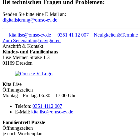
Bei technischen Fragen und Problemen:
Senden Sie bitte eine E-Mail an:
digitalisierung@omse-ev.de
kita.lise@omse-ev.de
0351 41 12 007
Neuigkeiten&Termine
Zum Seitenanfang navigieren
Anschrift & Kontakt
Kinder- und Familienhaus
Lise-Meitner-Straße 1-3
01169 Dresden
Kita Lise
Öffnungszeiten
Montag – Freitag: 06:30 – 17:00 Uhr
Telefon:
0351 4112 007
E-Mail:
kita.lise@omse-ev.de
Familientreff Puzzle
Öffnungszeiten
je nach Wochenplan