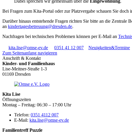
Dabei sprechen wir gemeinsam über die
Eingewöhnung
.
Bei Fragen zum Kita-Portal oder zur Platzvergabe schauen Sie doch 
Darüber hinaus entstehende Fragen richten Sie bitte an die Zentrale 
an
kindertagesbetreuung@dresden.de
.
Nachfragen bei technischen Problemen können per E-Mail an
Techni
kita.lise@omse-ev.de
0351 41 12 007
Neuigkeiten&Termine
Zum Seitenanfang navigieren
Anschrift & Kontakt
Kinder- und Familienhaus
Lise-Meitner-Straße 1-3
01169 Dresden
Kita Lise
Öffnungszeiten
Montag – Freitag: 06:30 – 17:00 Uhr
Telefon:
0351 4112 007
E-Mail:
kita.lise@omse-ev.de
Familientreff Puzzle