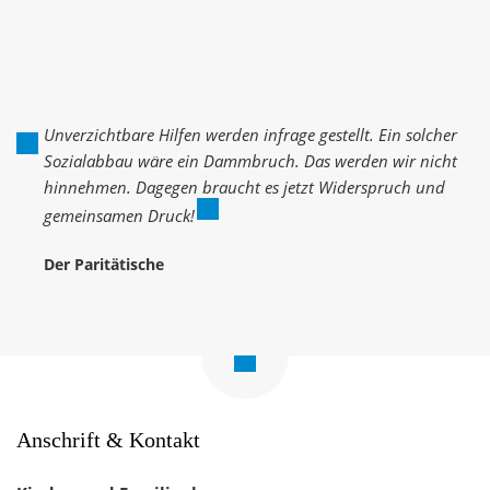
via
via
Facebook
WhatsApp
teilen
teilen
via
E-
Mail
teilen
Unverzichtbare Hilfen werden infrage gestellt. Ein solcher
Sozialabbau wäre ein Dammbruch. Das werden wir nicht
hinnehmen. Dagegen braucht es jetzt Widerspruch und
gemeinsamen Druck!
Der Paritätische
Zum
Seitenanfang
navigieren
Anschrift & Kontakt