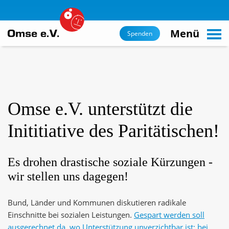
suchen
Zum
Hauptinhalt
Menü
Spenden
navigieren
Omse e.V. unterstützt die
Inititiative des Paritätischen!
Es drohen drastische soziale Kürzungen -
wir stellen uns dagegen!
Bund, Länder und Kommunen diskutieren radikale
Einschnitte bei sozialen Leistungen.
Gespart werden soll
ausgerechnet da, wo Unterstützung unverzichtbar ist: bei